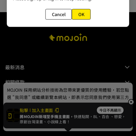
Cancel
OK
最新消息
相關條款
MOJOIN
採用網站分析技術為您帶來更優質的使用體驗，若您點
聯絡我們
選 "我同意" 或繼續瀏覽本網站，即表示您同意我們使用第三方
Cookie，欲瞭解更多資訊請見
隱私權政策
。
點擊
加入主畫面
今日不再顯示
將MOJOIN新增至手機主畫面，
快速點開，BL、
百合
、戀愛，
我同意
原創台灣漫畫、小說線上看！
© 2024 gamania Digital Entertainment Co., Ltd.