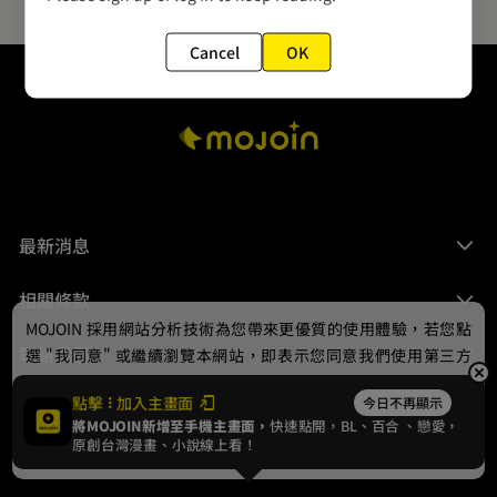
Cancel
OK
最新消息
相關條款
MOJOIN
採用網站分析技術為您帶來更優質的使用體驗，若您點
聯絡我們
選 "我同意" 或繼續瀏覽本網站，即表示您同意我們使用第三方
Cookie，欲瞭解更多資訊請見
隱私權政策
。
點擊
加入主畫面
今日不再顯示
將MOJOIN新增至手機主畫面，
快速點開，BL、
百合
、戀愛，
我同意
原創台灣漫畫、小說線上看！
© 2024 gamania Digital Entertainment Co., Ltd.