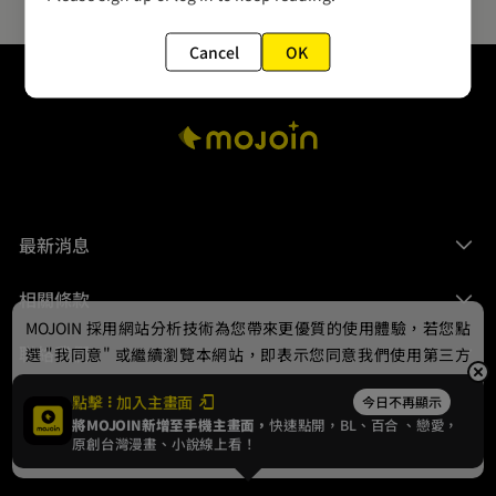
Cancel
OK
最新消息
相關條款
MOJOIN
採用網站分析技術為您帶來更優質的使用體驗，若您點
聯絡我們
選 "我同意" 或繼續瀏覽本網站，即表示您同意我們使用第三方
Cookie，欲瞭解更多資訊請見
隱私權政策
。
點擊
加入主畫面
今日不再顯示
將MOJOIN新增至手機主畫面，
快速點開，BL、
百合
、戀愛，
我同意
原創台灣漫畫、小說線上看！
© 2024 gamania Digital Entertainment Co., Ltd.