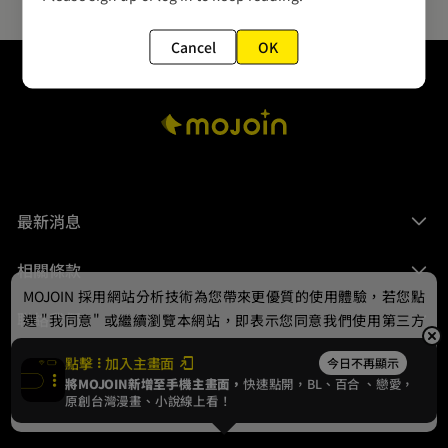
Cancel
OK
最新消息
相關條款
MOJOIN
採用網站分析技術為您帶來更優質的使用體驗，若您點
聯絡我們
選 "我同意" 或繼續瀏覽本網站，即表示您同意我們使用第三方
Cookie，欲瞭解更多資訊請見
隱私權政策
。
點擊
加入主畫面
今日不再顯示
將MOJOIN新增至手機主畫面，
快速點開，BL、
百合
、戀愛，
我同意
原創台灣漫畫、小說線上看！
© 2024 gamania Digital Entertainment Co., Ltd.