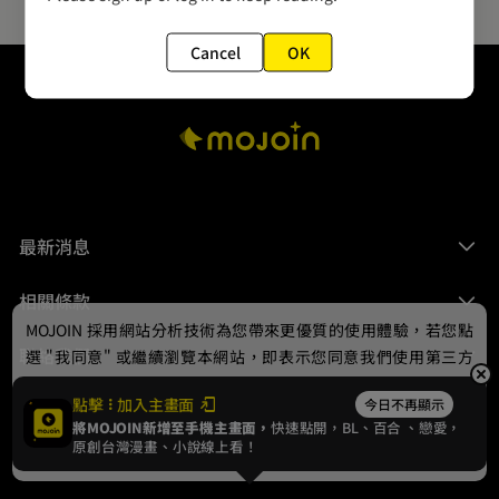
Cancel
OK
最新消息
相關條款
MOJOIN
採用網站分析技術為您帶來更優質的使用體驗，若您點
聯絡我們
選 "我同意" 或繼續瀏覽本網站，即表示您同意我們使用第三方
Cookie，欲瞭解更多資訊請見
隱私權政策
。
點擊
加入主畫面
今日不再顯示
將MOJOIN新增至手機主畫面，
快速點開，BL、
百合
、戀愛，
我同意
原創台灣漫畫、小說線上看！
© 2024 gamania Digital Entertainment Co., Ltd.