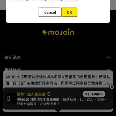
Cancel
OK
最新消息
相關條款
MOJOIN
採用網站分析技術為您帶來更優質的使用體驗，若您點
聯絡我們
選 "我同意" 或繼續瀏覽本網站，即表示您同意我們使用第三方
Cookie，欲瞭解更多資訊請見
隱私權政策
。
點擊
加入主畫面
今日不再顯示
將MOJOIN新增至手機主畫面，
快速點開，BL、
百合
、戀愛，
我同意
原創台灣漫畫、小說線上看！
© 2024 gamania Digital Entertainment Co., Ltd.