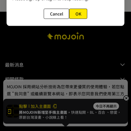
Cancel
OK
最新消息
相關條款
MOJOIN
採用網站分析技術為您帶來更優質的使用體驗，若您點
聯絡我們
選 "我同意" 或繼續瀏覽本網站，即表示您同意我們使用第三方
Cookie，欲瞭解更多資訊請見
隱私權政策
。
點擊
加入主畫面
今日不再顯示
將MOJOIN新增至手機主畫面，
快速點開，BL、
百合
、戀愛，
我同意
原創台灣漫畫、小說線上看！
© 2024 gamania Digital Entertainment Co., Ltd.