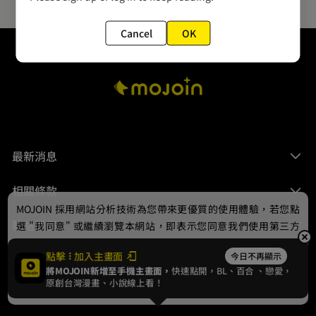
Cancel
OK
最新消息
相關條款
MOJOIN
採用網站分析技術為您帶來更優質的使用體驗，若您點
聯絡我們
選 "我同意" 或繼續瀏覽本網站，即表示您同意我們使用第三方
Cookie，欲瞭解更多資訊請見
隱私權政策
。
點擊
加入主畫面
今日不再顯示
將MOJOIN新增至手機主畫面，
快速點開，BL、
百合
、戀愛，
我同意
原創台灣漫畫、小說線上看！
© 2024 gamania Digital Entertainment Co., Ltd.