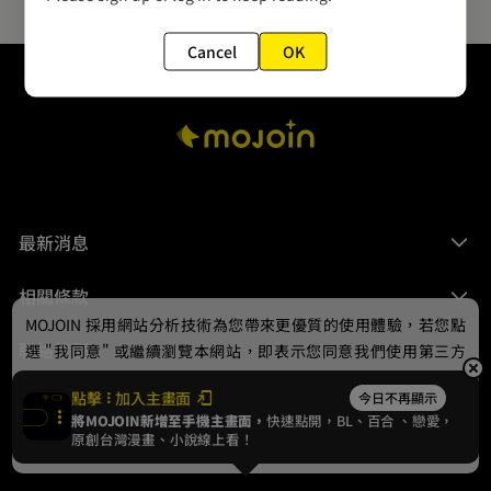
Cancel
OK
最新消息
相關條款
MOJOIN
採用網站分析技術為您帶來更優質的使用體驗，若您點
聯絡我們
選 "我同意" 或繼續瀏覽本網站，即表示您同意我們使用第三方
Cookie，欲瞭解更多資訊請見
隱私權政策
。
點擊
加入主畫面
今日不再顯示
將MOJOIN新增至手機主畫面，
快速點開，BL、
百合
、戀愛，
我同意
原創台灣漫畫、小說線上看！
© 2024 gamania Digital Entertainment Co., Ltd.