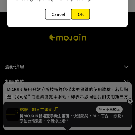
Cancel
OK
最新消息
相關條款
MOJOIN
採用網站分析技術為您帶來更優質的使用體驗，若您點
聯絡我們
選 "我同意" 或繼續瀏覽本網站，即表示您同意我們使用第三方
Cookie，欲瞭解更多資訊請見
隱私權政策
。
點擊
加入主畫面
今日不再顯示
將MOJOIN新增至手機主畫面，
快速點開，BL、
百合
、戀愛，
我同意
原創台灣漫畫、小說線上看！
© 2024 gamania Digital Entertainment Co., Ltd.