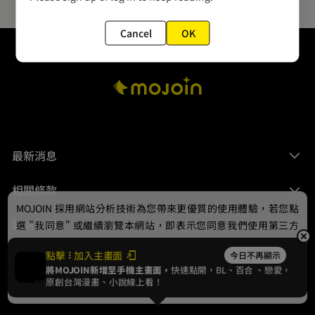
Cancel
OK
最新消息
相關條款
MOJOIN
採用網站分析技術為您帶來更優質的使用體驗，若您點
聯絡我們
選 "我同意" 或繼續瀏覽本網站，即表示您同意我們使用第三方
Cookie，欲瞭解更多資訊請見
隱私權政策
。
點擊
加入主畫面
今日不再顯示
將MOJOIN新增至手機主畫面，
快速點開，BL、
百合
、戀愛，
我同意
原創台灣漫畫、小說線上看！
© 2024 gamania Digital Entertainment Co., Ltd.