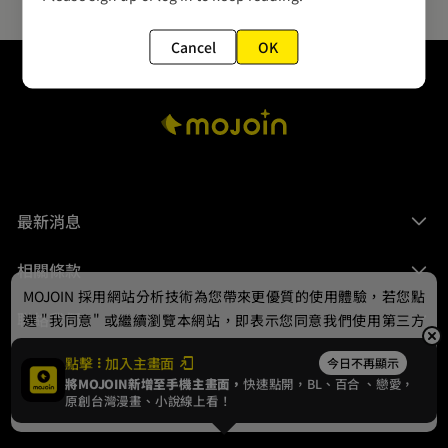
Cancel
OK
最新消息
相關條款
MOJOIN
採用網站分析技術為您帶來更優質的使用體驗，若您點
聯絡我們
選 "我同意" 或繼續瀏覽本網站，即表示您同意我們使用第三方
Cookie，欲瞭解更多資訊請見
隱私權政策
。
點擊
加入主畫面
今日不再顯示
將MOJOIN新增至手機主畫面，
快速點開，BL、
百合
、戀愛，
我同意
原創台灣漫畫、小說線上看！
© 2024 gamania Digital Entertainment Co., Ltd.