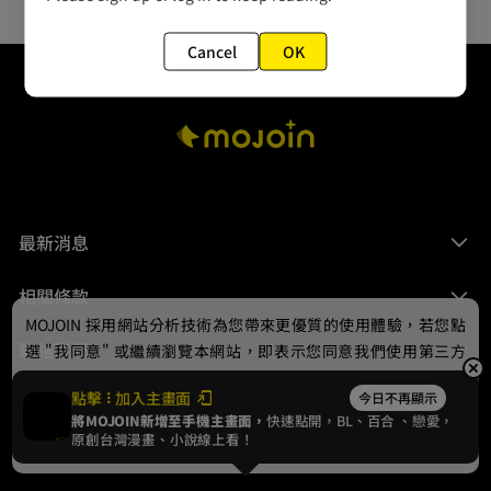
Cancel
OK
最新消息
相關條款
MOJOIN
採用網站分析技術為您帶來更優質的使用體驗，若您點
聯絡我們
選 "我同意" 或繼續瀏覽本網站，即表示您同意我們使用第三方
Cookie，欲瞭解更多資訊請見
隱私權政策
。
點擊
加入主畫面
今日不再顯示
將MOJOIN新增至手機主畫面，
快速點開，BL、
百合
、戀愛，
我同意
原創台灣漫畫、小說線上看！
© 2024 gamania Digital Entertainment Co., Ltd.