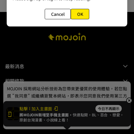
Cancel
OK
最新消息
相關條款
MOJOIN
採用網站分析技術為您帶來更優質的使用體驗，若您點
聯絡我們
選 "我同意" 或繼續瀏覽本網站，即表示您同意我們使用第三方
Cookie，欲瞭解更多資訊請見
隱私權政策
。
點擊
加入主畫面
今日不再顯示
將MOJOIN新增至手機主畫面，
快速點開，BL、
百合
、戀愛，
我同意
原創台灣漫畫、小說線上看！
© 2024 gamania Digital Entertainment Co., Ltd.