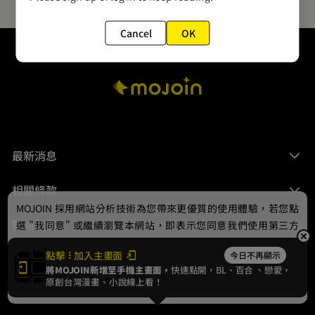
Cancel
OK
最新消息
相關條款
MOJOIN
採用網站分析技術為您帶來更優質的使用體驗，若您點
聯絡我們
選 "我同意" 或繼續瀏覽本網站，即表示您同意我們使用第三方
Cookie，欲瞭解更多資訊請見
隱私權政策
。
點擊
加入主畫面
今日不再顯示
將MOJOIN新增至手機主畫面，
快速點開，BL、
百合
、戀愛，
我同意
原創台灣漫畫、小說線上看！
© 2024 gamania Digital Entertainment Co., Ltd.