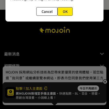
Cancel
OK
最新消息
相關條款
MOJOIN
採用網站分析技術為您帶來更優質的使用體驗，若您點
聯絡我們
選 "我同意" 或繼續瀏覽本網站，即表示您同意我們使用第三方
Cookie，欲瞭解更多資訊請見
隱私權政策
。
點擊
加入主畫面
今日不再顯示
將MOJOIN新增至手機主畫面，
快速點開，BL、
百合
、戀愛，
我同意
原創台灣漫畫、小說線上看！
© 2024 gamania Digital Entertainment Co., Ltd.