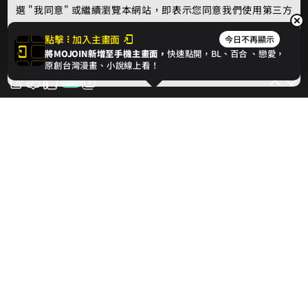
選 "我同意" 或繼續瀏覽本網站，即表示您同意我們使用第三方
Cookie，欲瞭解更多資訊請見
隱私權政策
。
點擊
加入主畫面
今日不再顯示
將MOJOIN新增至手機主畫面，
快速點開，BL、
百合
、戀愛，
我同意
原創台灣漫畫、小說線上看！
27
27
對此話次按讚支持