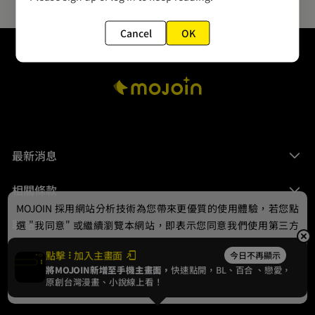
Cancel
OK
最新消息
相關條款
MOJOIN
採用網站分析技術為您帶來更優質的使用體驗，若您點
聯絡我們
選 "我同意" 或繼續瀏覽本網站，即表示您同意我們使用第三方
Cookie，欲瞭解更多資訊請見
隱私權政策
。
點擊
加入主畫面
今日不再顯示
將MOJOIN新增至手機主畫面，
快速點開，BL、
百合
、戀愛，
我同意
原創台灣漫畫、小說線上看！
© 2024 gamania Digital Entertainment Co., Ltd.