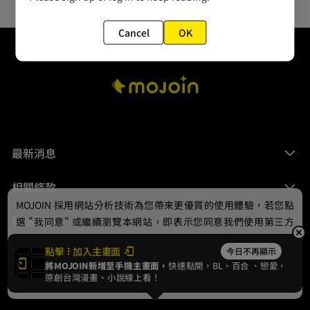
Cancel
OK
最新消息
相關條款
MOJOIN
採用網站分析技術為您帶來更優質的使用體驗，若您點
聯絡我們
選 "我同意" 或繼續瀏覽本網站，即表示您同意我們使用第三方
Cookie，欲瞭解更多資訊請見
隱私權政策
。
點擊
加入主畫面
今日不再顯示
將MOJOIN新增至手機主畫面，
快速點開，BL、
百合
、戀愛，
我同意
原創台灣漫畫、小說線上看！
© 2024 gamania Digital Entertainment Co., Ltd.