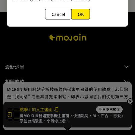
Cancel
OK
最新消息
相關條款
MOJOIN
採用網站分析技術為您帶來更優質的使用體驗，若您點
聯絡我們
選 "我同意" 或繼續瀏覽本網站，即表示您同意我們使用第三方
Cookie，欲瞭解更多資訊請見
隱私權政策
。
點擊
加入主畫面
今日不再顯示
將MOJOIN新增至手機主畫面，
快速點開，BL、
百合
、戀愛，
我同意
原創台灣漫畫、小說線上看！
© 2024 gamania Digital Entertainment Co., Ltd.