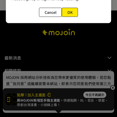
Cancel
OK
最新消息
相關條款
MOJOIN
採用網站分析技術為您帶來更優質的使用體驗，若您點
聯絡我們
選 "我同意" 或繼續瀏覽本網站，即表示您同意我們使用第三方
Cookie，欲瞭解更多資訊請見
隱私權政策
。
點擊
加入主畫面
今日不再顯示
將MOJOIN新增至手機主畫面，
快速點開，BL、
百合
、戀愛，
我同意
原創台灣漫畫、小說線上看！
© 2024 gamania Digital Entertainment Co., Ltd.