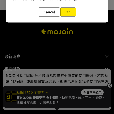
Cancel
OK
最新消息
相關條款
MOJOIN
採用網站分析技術為您帶來更優質的使用體驗，若您點
聯絡我們
選 "我同意" 或繼續瀏覽本網站，即表示您同意我們使用第三方
Cookie，欲瞭解更多資訊請見
隱私權政策
。
點擊
加入主畫面
今日不再顯示
將MOJOIN新增至手機主畫面，
快速點開，BL、
百合
、戀愛，
我同意
原創台灣漫畫、小說線上看！
© 2024 gamania Digital Entertainment Co., Ltd.