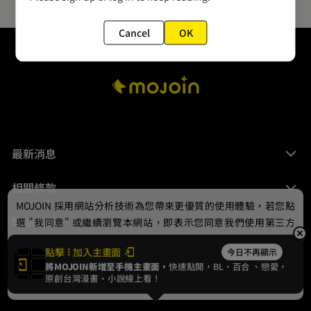
Cancel
OK
最新消息
相關條款
MOJOIN
採用網站分析技術為您帶來更優質的使用體驗，若您點
聯絡我們
選 "我同意" 或繼續瀏覽本網站，即表示您同意我們使用第三方
Cookie，欲瞭解更多資訊請見
隱私權政策
。
點擊
加入主畫面
今日不再顯示
將MOJOIN新增至手機主畫面，
快速點開，BL、
百合
、戀愛，
我同意
原創台灣漫畫、小說線上看！
© 2024 gamania Digital Entertainment Co., Ltd.