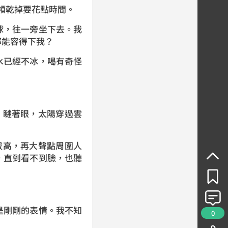
領乾掉要花點時間。
球，往一旁坐下去。我
那能容得下我？
水已經不冰，喝有奇怪
。瞇著眼，太陽穿過雲
拔高，再大聲點周圍人
，直到看不到臉，也聽
是剛剛的表情。我不知
0