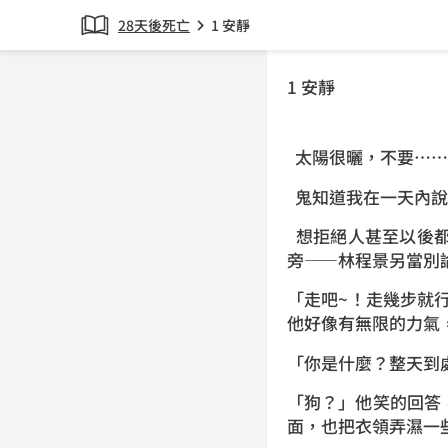
28天後死亡
1 安靜
chevron_right
1 安靜
太陽很曬，不要……
鬼知道我在一天內說
想拒絕人甚至以後都
旁——林程景另當別
「走吧~！走幾步就
他好像有無限的力氣
「你是什麼？整天到
「狗？」他笑的回答
面，也把衣領弄濕一