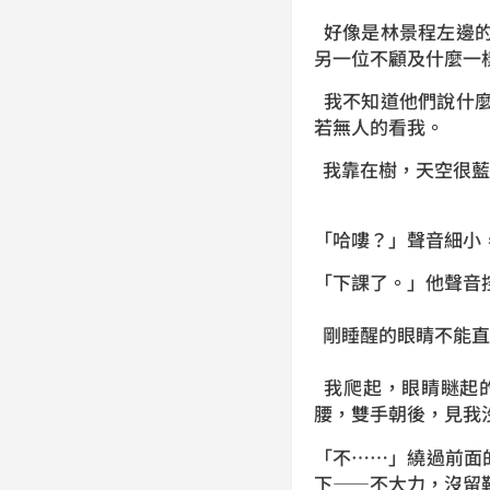
好像是林景程左邊的
另一位不顧及什麼一
我不知道他們說什麼
若無人的看我。
我靠在樹，天空很藍
「哈嘍？」聲音細小
「下課了。」他聲音
剛睡醒的眼睛不能直
我爬起，眼睛瞇起
腰，雙手朝後，見我
「不……」繞過前面
下——不大力，沒留