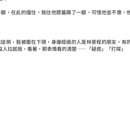
腳，在此的擋住。我往他膝蓋踢了一腳，可惜他並不傻，
這倒，我被壓在下頭，身邊經過的人是林景程的朋友。
有
沒人拉起我，看著。那表情看的清楚——「疑惑」「打探」