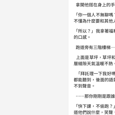
拿開他搭在身上的手
「你一個人不無聊嗎
不懂為什麼要和其他
「所以？」我拿著福
的口感。
跑道旁有三階樓梯—
上面是草坪，草坪和
層縫隙天氣溫暖不熱
「拜託理一下我好嗎
都能聽到，後面的語
不到聲音。
……
那你剛剛是跟誰
「快下課，不偷跑？
道他們說什麼，笑聲