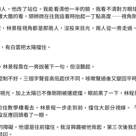
人，他改了站位。我能看清他一半的臉，
我看不清對方眼
樣大膽的看，頭稍微在往我這看時抬起一丁點高度——視角
，林景程視角都是那兩人，沒投來目光。兩人從一旁走過
，有白雲把太陽擋住。
，林景程靠在一旁說著下一句，但沒聽起。
控制不好，三個字聲音高低起伏不同。咳嗽聲過後又變回平
視光，加上太陽已不像剛剛被運遮擋。眼前黑了一下，林程
的往教學樓看去。林景程一步走到前，擋住大部分視線。「
沒反應回頭看了一眼。
的障礙，他還是往前擋住。我沒興趣被他背起，第三次後我
鞋印。