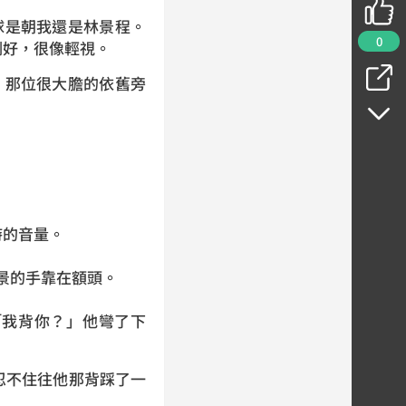
球是朝我還是林景程。
0
剛好，很像輕視。
，那位很大膽的依舊旁
時的音量。
景的手靠在額頭。
我背你？」他彎了下
忍不住往他那背踩了一