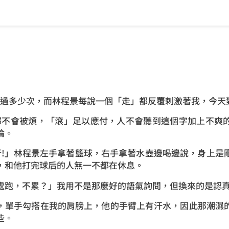
過多少次，而林程景每說一個「走」都反覆刺激著我，今天
不會被煩，「滾」足以應付，人不會聽到這個字加上不爽
論。
行!」林程景左手拿著籃球，右手拿著水壺邊喝邊說，身上是
，和他打完球后的人無一不都在休息。
處跑，不累？」我用不是那麼好的語氣詢問，但換來的是認
，單手勾搭在我的肩膀上，他的手臂上有汗水，因此那潮濕
些。