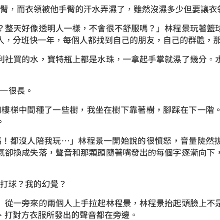
臂，而衣領被他手臂的汗水弄濕了，雖然沒濕多少但要讓衣
？整天好像透明人一樣，不會很不舒服嗎？」林程景玩著籃
人，分班快一年，每個人都找到自己的朋友，自己的群體，
利社買的水，寶特瓶上都是水珠，一拿起手掌就濕了幾分。
—很長。
樓梯中間種了一些樹，我坐在樹下靠著樹，腳踩在下一階
。
！都沒人陪我玩…」林程景一開始說的很憤怒，音量陡然
氣卻換成失落，聲音和那顆頭隨著嘴發出的每個字逐漸向下
打球？我的幻覺？
」從一旁來的兩個人上手拉起林程景，林程景抬起頭臉上不
、打對方衣服所發出的聲音都在旁邊。