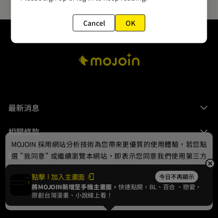
Cancel
OK
最新消息
相關條款
MOJOIN
採用網站分析技術為您帶來更優質的使用體驗，若您點
聯絡我們
選 "我同意" 或繼續瀏覽本網站，即表示您同意我們使用第三方
Cookie，欲瞭解更多資訊請見
隱私權政策
。
點擊
加入主畫面
今日不再顯示
將MOJOIN新增至手機主畫面，
快速點開，BL、
百合
、戀愛，
我同意
原創台灣漫畫、小說線上看！
© 2024 gamania Digital Entertainment Co., Ltd.