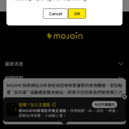
Cancel
OK
最新消息
相關條款
MOJOIN
採用網站分析技術為您帶來更優質的使用體驗，若您點
聯絡我們
選 "我同意" 或繼續瀏覽本網站，即表示您同意我們使用第三方
Cookie，欲瞭解更多資訊請見
隱私權政策
。
點擊
加入主畫面
今日不再顯示
將MOJOIN新增至手機主畫面，
快速點開，BL、
百合
、戀愛，
我同意
原創台灣漫畫、小說線上看！
© 2024 gamania Digital Entertainment Co., Ltd.