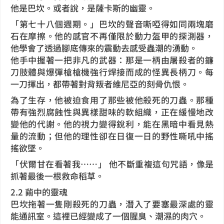
他是巴坎。或者說，是薩卡斯的幽靈。
「第七十八個週期。」巴坎的聲音嘶啞得如同兩塊磨
石在摩擦。他的感官不再僅限於動力盔甲的探測器，
他學會了透過腳底傳來的震動去感受蟲潮的湧動。
他手中握著一把非凡的武器：那是一柄由屠殺者的鐮
刀肢體與爆彈槍槍機強行焊接而成的怪異長柄刀。每
一刀揮出，都帶著對背叛者維尼亞的刻骨仇恨。
為了生存，他被迫食用了那些被他殺死的刀蟲。那種
帶有強烈腐蝕性與異樣甜味的軟組織，正在緩慢地改
變他的代謝。他的視力變得銳利，能在黑暗中看見熱
量的流動；但他的理性卻在日復一日的野性嘶吼中搖
搖欲墜。
「伏爾甘在看著我……」 他不斷重複這句咒語，像是
抓著最後一根救命稻草。
2.2 繭中的靈魂
巴坎拖著一隻剛殺死的刀蟲，潛入了要塞最深處的靈
能通訊室。這裡已經變成了一個腥臭、潮濕的肉穴。