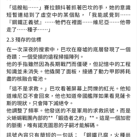
「這艘船……」賽拉顫抖著抓著巴坎的手，她的意識
短暫連結到了虛空中的某個點，「我能感覺到……
『鋼鐵正義號』……牠們在裡面……維尼亞……他帶
走了……種子……」
2.3 殘存的信標
在一次深夜的搜索中，巴坎在廢墟的底層發現了一個
奇蹟：一個受損的遠程掃描陣列。
他的手指雖然因為長期戰鬥而僵硬，但記憶中的工程
知識並未消失。他撬開了面板，接通了動力甲即將耗
盡的核融合電池。
「這不是求救。」巴坎看著屏幕上閃爍的紅光。他知
道維尼亞不會回來，他也知道帝國艦隊如果看見薩卡
斯的現狀，只會降下滅絕令。
他調整了頻率。他發送的不是軍用的求救訊號，而是
火蜥蜴戰團內部的**「鍛造者之約」**。這是一個加密
的脈衝，唯有諾克圖恩的子嗣才能解碼。
訊號內容只有簡短的一句話： 「鋼鐵已腐，火種尚