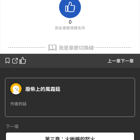
0
對此章節按讚支持
我是章節切換線
上一章
下一章
廢柴上的風霜菇
作者的話
下一章
第三章：火蜥蜴的怒火