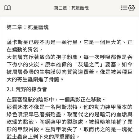
第二章：死星幽魂
第二章：死星幽魂
薩卡斯星已經不再是一顆行星，它是一個巨大的、正
在蠕動的胃袋。
大氣層充斥著致命的孢子粉塵，每一次呼吸都像是吞
下微小的火炭。原本雄偉的「灰燼之門」要塞，如今
被層層疊疊的生物膜與肉質管道覆蓋，像是被某種巨
大的寄生蟲鑽進了骨髓。
2.1 荒野的掠食者
在要塞殘骸的陰影中，一個黑影正在移動。
那看起來不像是一名阿斯塔特。他的動力裝甲原本的
綠色噴漆早已磨損殆盡，取而代之的是暗沉的血垢與
乾燥的黏液。陶鋼裝甲的裂縫處，被粗糙地填補了異
形的甲殼片段。左肩甲消失了，取而代之的是一塊從
武士蟲身上剝下來的厚重頭殼。