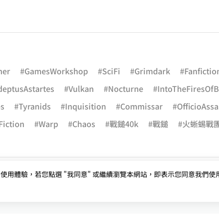
mer
#GamesWorkshop
#SciFi
#Grimdark
#Fanfictio
deptusAstartes
#Vulkan
#Nocturne
#IntoTheFiresOfB
es
#Tyranids
#Inquisition
#Commissar
#OfficioAss
iction
#Warp
#Chaos
#戰鎚40k
#戰鎚
#火蜥蜴戰
用體驗，若您點選 "我同意" 或繼續瀏覽本網站，即表示您同意我們使用第三
尚沒有任何留言