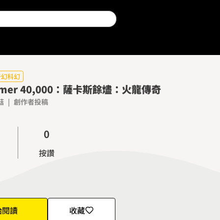
奇幻科幻
mmer 40,000：薩卡斯餘燼：火龍傳奇
菇
|
創作者投稿
0
1
按讚
2
3
4
5
始閱讀
收藏