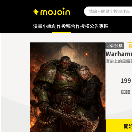
0
0
1
1
2
2
漫畫
小說
創作投稿
合作授權
公告專區
3
3
4
4
5
5
小說投稿
Warha
6
6
廢柴上的風霜
7
7
0
8
8
1
9
9
2
閱讀
3
4
5
6
開