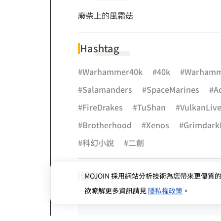
廢柴上的風霜菇
Hashtag
#Warhammer40k
#40k
#Warham
#Salamanders
#SpaceMarines
#A
#FireDrakes
#TuShan
#VulkanLiv
#Brotherhood
#Xenos
#GrimdarkF
#科幻小說
#二創
留言
MOJOIN
採用網站分析技術為您帶來更優質的使
欲瞭解更多資訊請見
隱私權政策
。