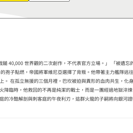
6
7
8
9
p 所屬戰鎚 40,000 世界觀的二次創作，不代表官方立場。」 「
形的孢子點燃，帝國將軍維尼亞選擇了背叛。他帶著主力艦隊逃
上。 在孤立無援的三個月裡，巴坎被迫與異形的血肉共生，化
火降臨時，他救回的不再是純潔的戰士，而是一團經過地獄淬煉
庭的冷酷解剖與刺客庭的午夜利刃，這群火龍的子嗣將向銀河證