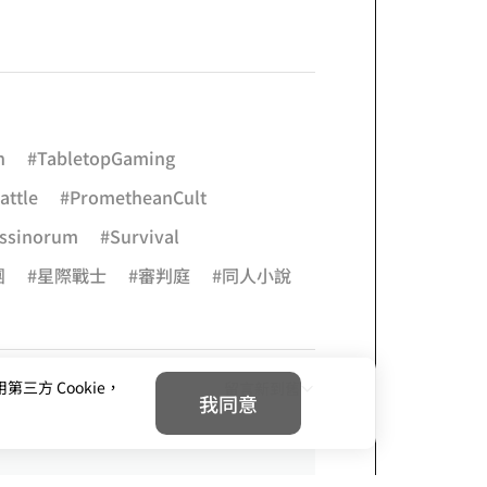
n
#TabletopGaming
attle
#PrometheanCult
assinorum
#Survival
團
#星際戰士
#審判庭
#同人小說
方 Cookie，
留言新到舊
我同意