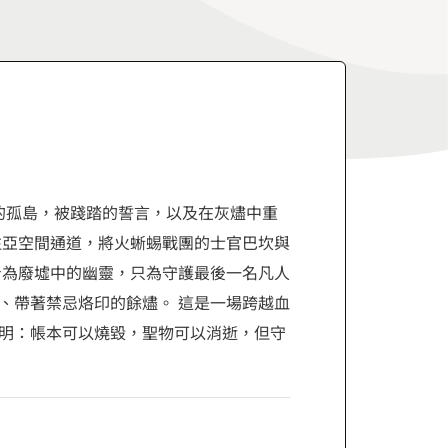
被遺忘的孤島，被踐踏的誓言，以及在灰燼中重
往亞空間通道，將火蜥蜴戰團的士官巴坎與
身為廢墟中的幽靈，只為守護最後一名凡人
、帶著禁忌烙印的餘燼。 這是一場跨越血
明：帳本可以燒毀，聖物可以消逝，但守