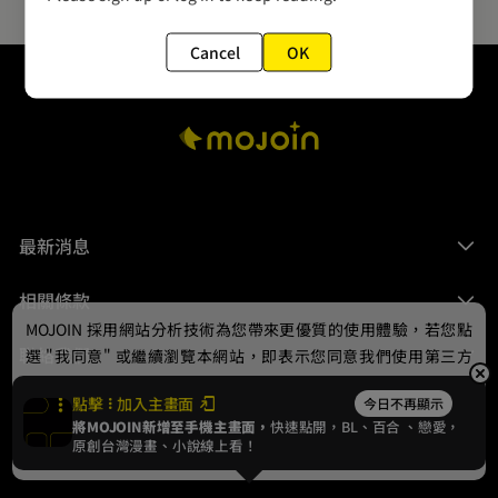
Cancel
OK
最新消息
相關條款
MOJOIN
採用網站分析技術為您帶來更優質的使用體驗，若您點
聯絡我們
選 "我同意" 或繼續瀏覽本網站，即表示您同意我們使用第三方
Cookie，欲瞭解更多資訊請見
隱私權政策
。
點擊
加入主畫面
今日不再顯示
將MOJOIN新增至手機主畫面，
快速點開，BL、
百合
、戀愛，
我同意
原創台灣漫畫、小說線上看！
© 2024 gamania Digital Entertainment Co., Ltd.