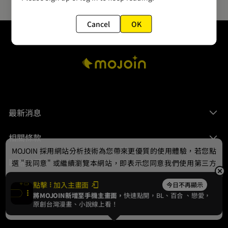
Cancel
OK
最新消息
相關條款
MOJOIN
採用網站分析技術為您帶來更優質的使用體驗，若您點
聯絡我們
選 "我同意" 或繼續瀏覽本網站，即表示您同意我們使用第三方
Cookie，欲瞭解更多資訊請見
隱私權政策
。
點擊
加入主畫面
今日不再顯示
將MOJOIN新增至手機主畫面，
快速點開，BL、
百合
、戀愛，
我同意
原創台灣漫畫、小說線上看！
© 2024 gamania Digital Entertainment Co., Ltd.