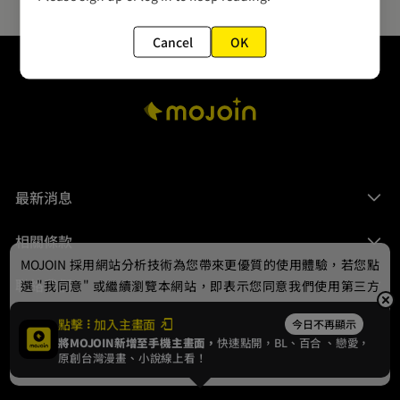
Cancel
OK
最新消息
相關條款
MOJOIN
採用網站分析技術為您帶來更優質的使用體驗，若您點
聯絡我們
選 "我同意" 或繼續瀏覽本網站，即表示您同意我們使用第三方
Cookie，欲瞭解更多資訊請見
隱私權政策
。
點擊
加入主畫面
今日不再顯示
將MOJOIN新增至手機主畫面，
快速點開，BL、
百合
、戀愛，
我同意
原創台灣漫畫、小說線上看！
© 2024 gamania Digital Entertainment Co., Ltd.