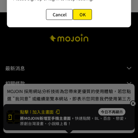
Cancel
OK
最新消息
相關條款
MOJOIN
採用網站分析技術為您帶來更優質的使用體驗，若您點
聯絡我們
選 "我同意" 或繼續瀏覽本網站，即表示您同意我們使用第三方
Cookie，欲瞭解更多資訊請見
隱私權政策
。
點擊
加入主畫面
今日不再顯示
將MOJOIN新增至手機主畫面，
快速點開，BL、
百合
、戀愛，
我同意
原創台灣漫畫、小說線上看！
© 2024 gamania Digital Entertainment Co., Ltd.