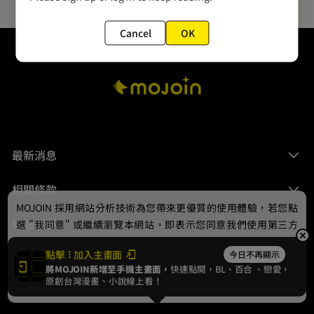
Cancel
OK
最新消息
相關條款
MOJOIN
採用網站分析技術為您帶來更優質的使用體驗，若您點
聯絡我們
選 "我同意" 或繼續瀏覽本網站，即表示您同意我們使用第三方
Cookie，欲瞭解更多資訊請見
隱私權政策
。
點擊
加入主畫面
今日不再顯示
將MOJOIN新增至手機主畫面，
快速點開，BL、
百合
、戀愛，
我同意
原創台灣漫畫、小說線上看！
© 2024 gamania Digital Entertainment Co., Ltd.