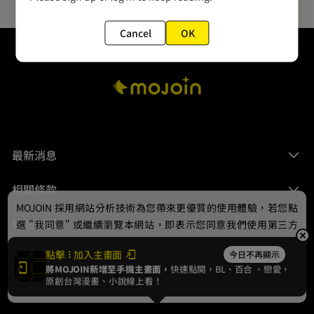
Cancel
OK
最新消息
相關條款
MOJOIN
採用網站分析技術為您帶來更優質的使用體驗，若您點
聯絡我們
選 "我同意" 或繼續瀏覽本網站，即表示您同意我們使用第三方
Cookie，欲瞭解更多資訊請見
隱私權政策
。
點擊
加入主畫面
今日不再顯示
將MOJOIN新增至手機主畫面，
快速點開，BL、
百合
、戀愛，
我同意
原創台灣漫畫、小說線上看！
© 2024 gamania Digital Entertainment Co., Ltd.