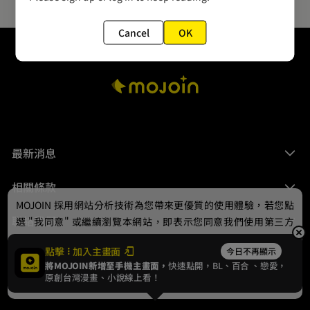
Cancel
OK
最新消息
相關條款
MOJOIN
採用網站分析技術為您帶來更優質的使用體驗，若您點
聯絡我們
選 "我同意" 或繼續瀏覽本網站，即表示您同意我們使用第三方
Cookie，欲瞭解更多資訊請見
隱私權政策
。
點擊
加入主畫面
今日不再顯示
將MOJOIN新增至手機主畫面，
快速點開，BL、
百合
、戀愛，
我同意
原創台灣漫畫、小說線上看！
© 2024 gamania Digital Entertainment Co., Ltd.