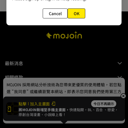
Cancel
OK
最新消息
相關條款
MOJOIN
採用網站分析技術為您帶來更優質的使用體驗，若您點
聯絡我們
選 "我同意" 或繼續瀏覽本網站，即表示您同意我們使用第三方
Cookie，欲瞭解更多資訊請見
隱私權政策
。
點擊
加入主畫面
今日不再顯示
將MOJOIN新增至手機主畫面，
快速點開，BL、
百合
、戀愛，
我同意
原創台灣漫畫、小說線上看！
© 2024 gamania Digital Entertainment Co., Ltd.