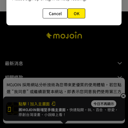
Cancel
OK
最新消息
相關條款
MOJOIN
採用網站分析技術為您帶來更優質的使用體驗，若您點
聯絡我們
選 "我同意" 或繼續瀏覽本網站，即表示您同意我們使用第三方
Cookie，欲瞭解更多資訊請見
隱私權政策
。
點擊
加入主畫面
今日不再顯示
將MOJOIN新增至手機主畫面，
快速點開，BL、
百合
、戀愛，
我同意
原創台灣漫畫、小說線上看！
© 2024 gamania Digital Entertainment Co., Ltd.