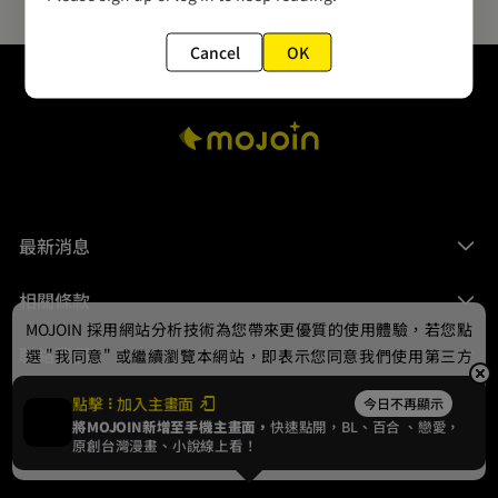
Cancel
OK
最新消息
相關條款
MOJOIN
採用網站分析技術為您帶來更優質的使用體驗，若您點
聯絡我們
選 "我同意" 或繼續瀏覽本網站，即表示您同意我們使用第三方
Cookie，欲瞭解更多資訊請見
隱私權政策
。
點擊
加入主畫面
今日不再顯示
將MOJOIN新增至手機主畫面，
快速點開，BL、
百合
、戀愛，
我同意
原創台灣漫畫、小說線上看！
© 2024 gamania Digital Entertainment Co., Ltd.