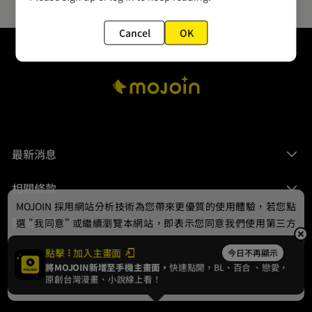
Cancel
OK
最新消息
相關條款
MOJOIN
採用網站分析技術為您帶來更優質的使用體驗，若您點
聯絡我們
選 "我同意" 或繼續瀏覽本網站，即表示您同意我們使用第三方
Cookie，欲瞭解更多資訊請見
隱私權政策
。
點擊
加入主畫面
今日不再顯示
將MOJOIN新增至手機主畫面，
快速點開，BL、
百合
、戀愛，
我同意
原創台灣漫畫、小說線上看！
© 2024 gamania Digital Entertainment Co., Ltd.