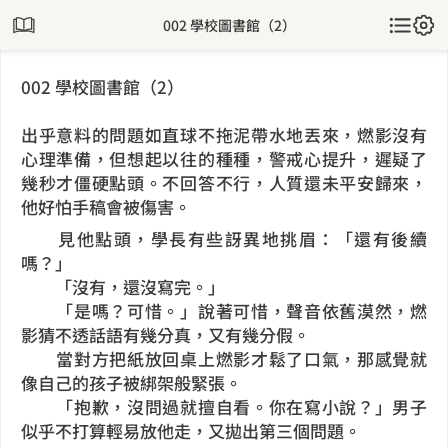
002 學校圖書館（2）
002 學校圖書館（2）
出乎意料的問題如直球不拖泥帶水地丟來，燃影沒有
心理準備，但想起以往的種種，警戒心提升，遲疑了
幾秒才僵硬點頭。不回答不行，人質還未平安歸來，
他好怕手稿會被傷害。
見他點頭，學長有些訝異地挑眉：「還有後續
嗎？」
「沒有，還沒寫完。」
「是嗎？可惜。」說著可惜，聲音依舊漠然，燃
影猜不透話語有幾分真，又有幾分假。
當對方把紙放回桌上燃影才鬆了口氣，那感覺就
像自己的孩子被綁架般緊張。
「抱歉，沒問過就擅自看。你在寫小說？」男子
似乎不打算輕易放他走，又拋出第三個問題。