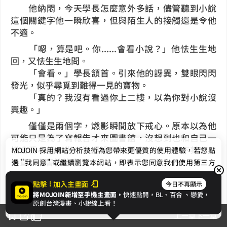
他納悶，今天學長怎麼意外多話，儘管聽到小說
這個關鍵字他一瞬欣喜，但與陌生人的接觸還是令他
不適。
「嗯，算是吧。你......會看小說？」他怯生生地
回，又怯生生地問。
「會看。」學長頷首。引來他的訝異，雙眼閃閃
發光，似乎尋覓到難得一見的寶物。
「真的？我沒有看過你上二樓，以為你對小說沒
興趣。」
僅僅是兩個字，燃影瞬間放下戒心。原本以為他
可能只是為了寫報告才來圖書館，沒想到也和自己一
樣會看小說。從來沒遇過有相同喜好的人，不禁忘了
MOJOIN
採用網站分析技術為您帶來更優質的使用體驗，若您點
一直以來害怕的事。
選 "我同意" 或繼續瀏覽本網站，即表示您同意我們使用第三方
Cookie，欲瞭解更多資訊請見
隱私權政策
。
「你都看什麼類型的小說？」燃影期待地問。
點擊
加入主畫面
今日不再顯示
「恐怖懸疑。」
將MOJOIN新增至手機主畫面，
快速點開，BL、
百合
、戀愛，
「會看奇幻類的嗎？」
我同意
原創台灣漫畫、小說線上看！
「偶爾也會。」眼前的人瞄了一眼桌上的紙張，
上一章
下一章
勾起若有似無的淺笑。