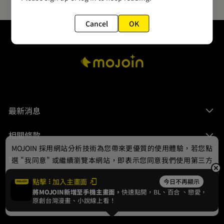
Cancel
OK
最新消息
相關條款
MOJOIN
採用網站分析技術為您帶來更優質的使用體驗，若您點
聯絡我們
選 "我同意" 或繼續瀏覽本網站，即表示您同意我們使用第三方
Cookie，欲瞭解更多資訊請見
隱私權政策
。
點擊
加入主畫面
今日不再顯示
將MOJOIN新增至手機主畫面，
快速點開，BL、
百合
、戀愛，
我同意
原創台灣漫畫、小說線上看！
© 2024 gamania Digital Entertainment Co., Ltd.