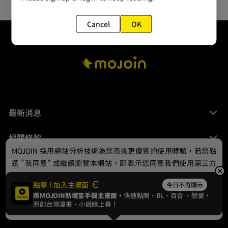
Cancel
OK
最新消息
相關條款
MOJOIN
採用網站分析技術為您帶來更優質的使用體驗，若您點
聯絡我們
選 "我同意" 或繼續瀏覽本網站，即表示您同意我們使用第三方
Cookie，欲瞭解更多資訊請見
隱私權政策
。
點擊
加入主畫面
今日不再顯示
將MOJOIN新增至手機主畫面，
快速點開，BL、
百合
、戀愛，
我同意
原創台灣漫畫、小說線上看！
© 2024 gamania Digital Entertainment Co., Ltd.