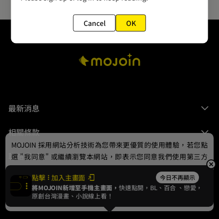
Cancel
OK
最新消息
相關條款
MOJOIN
採用網站分析技術為您帶來更優質的使用體驗，若您點
聯絡我們
選 "我同意" 或繼續瀏覽本網站，即表示您同意我們使用第三方
Cookie，欲瞭解更多資訊請見
隱私權政策
。
點擊
加入主畫面
今日不再顯示
將MOJOIN新增至手機主畫面，
快速點開，BL、
百合
、戀愛，
我同意
原創台灣漫畫、小說線上看！
© 2024 gamania Digital Entertainment Co., Ltd.