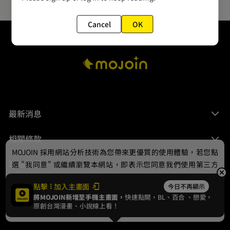
Cancel
OK
最新消息
相關條款
MOJOIN
採用網站分析技術為您帶來更優質的使用體驗，若您點
聯絡我們
選 "我同意" 或繼續瀏覽本網站，即表示您同意我們使用第三方
Cookie，欲瞭解更多資訊請見
隱私權政策
。
點擊
加入主畫面
今日不再顯示
將MOJOIN新增至手機主畫面，
快速點開，BL、
百合
、戀愛，
我同意
原創台灣漫畫、小說線上看！
© 2024 gamania Digital Entertainment Co., Ltd.