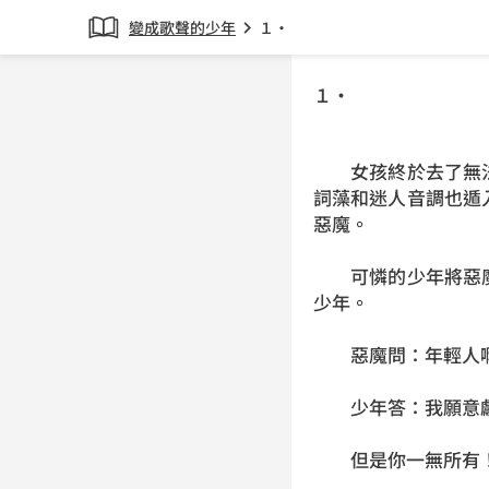
變成歌聲的少年
１‧
chevron_right
１‧
女孩終於去了無法
詞藻和迷人音調也遁
惡魔。
可憐的少年將惡魔
少年。
惡魔問：年輕人啊
少年答：我願意獻
但是你一無所有！