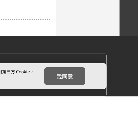
方 Cookie，
我同意
下一章
２‧