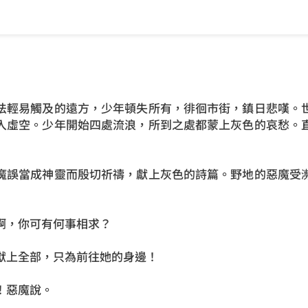
輕易觸及的遠方，少年頓失所有，徘徊市街，鎮日悲嘆。世
入虛空。少年開始四處流浪，所到之處都蒙上灰色的哀愁。
誤當成神靈而殷切祈禱，獻上灰色的詩篇。野地的惡魔受瀕
，你可有何事相求？
上全部，只為前往她的身邊！
惡魔說。