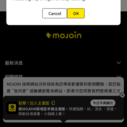
Cancel
OK
最新消息
相關條款
MOJOIN
採用網站分析技術為您帶來更優質的使用體驗，若您點
聯絡我們
選 "我同意" 或繼續瀏覽本網站，即表示您同意我們使用第三方
Cookie，欲瞭解更多資訊請見
隱私權政策
。
點擊
加入主畫面
今日不再顯示
將MOJOIN新增至手機主畫面，
快速點開，BL、
百合
、戀愛，
我同意
原創台灣漫畫、小說線上看！
© 2024 gamania Digital Entertainment Co., Ltd.