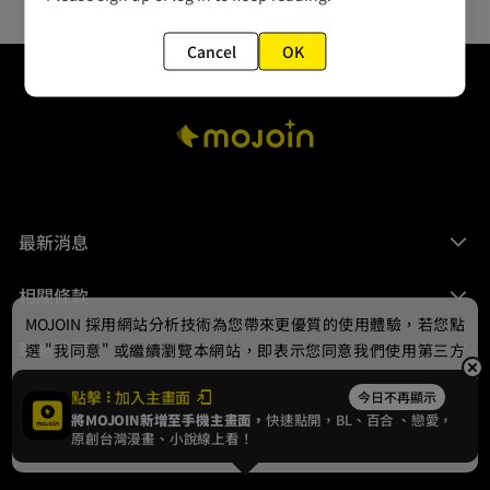
Cancel
OK
最新消息
相關條款
MOJOIN
採用網站分析技術為您帶來更優質的使用體驗，若您點
聯絡我們
選 "我同意" 或繼續瀏覽本網站，即表示您同意我們使用第三方
Cookie，欲瞭解更多資訊請見
隱私權政策
。
點擊
加入主畫面
今日不再顯示
將MOJOIN新增至手機主畫面，
快速點開，BL、
百合
、戀愛，
我同意
原創台灣漫畫、小說線上看！
© 2024 gamania Digital Entertainment Co., Ltd.