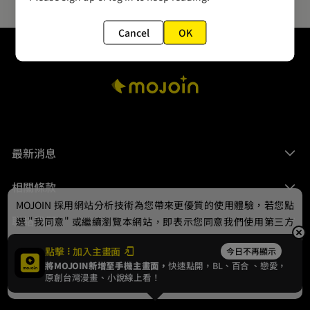
Cancel
OK
最新消息
相關條款
MOJOIN
採用網站分析技術為您帶來更優質的使用體驗，若您點
聯絡我們
選 "我同意" 或繼續瀏覽本網站，即表示您同意我們使用第三方
Cookie，欲瞭解更多資訊請見
隱私權政策
。
點擊
加入主畫面
今日不再顯示
將MOJOIN新增至手機主畫面，
快速點開，BL、
百合
、戀愛，
我同意
原創台灣漫畫、小說線上看！
© 2024 gamania Digital Entertainment Co., Ltd.