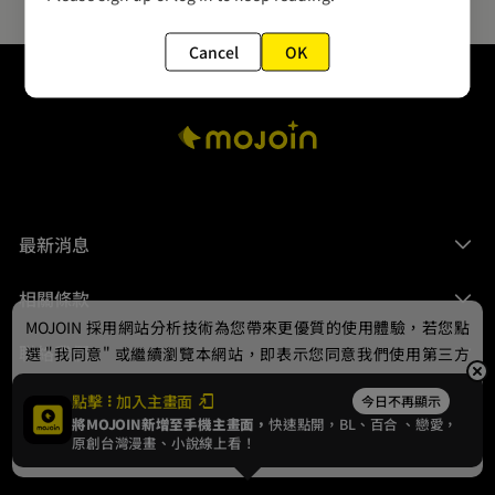
Cancel
OK
最新消息
相關條款
MOJOIN
採用網站分析技術為您帶來更優質的使用體驗，若您點
聯絡我們
選 "我同意" 或繼續瀏覽本網站，即表示您同意我們使用第三方
Cookie，欲瞭解更多資訊請見
隱私權政策
。
點擊
加入主畫面
今日不再顯示
將MOJOIN新增至手機主畫面，
快速點開，BL、
百合
、戀愛，
我同意
原創台灣漫畫、小說線上看！
© 2024 gamania Digital Entertainment Co., Ltd.