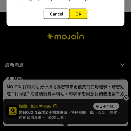
Cancel
OK
最新消息
相關條款
MOJOIN
採用網站分析技術為您帶來更優質的使用體驗，若您點
聯絡我們
選 "我同意" 或繼續瀏覽本網站，即表示您同意我們使用第三方
Cookie，欲瞭解更多資訊請見
隱私權政策
。
點擊
加入主畫面
今日不再顯示
將MOJOIN新增至手機主畫面，
快速點開，BL、
百合
、戀愛，
我同意
原創台灣漫畫、小說線上看！
© 2024 gamania Digital Entertainment Co., Ltd.